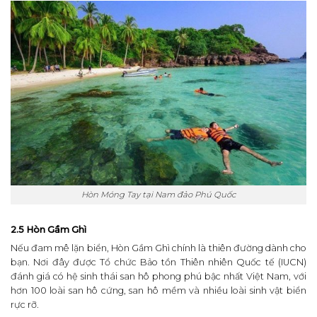
Hòn Móng Tay tại Nam đảo Phú Quốc
2.5 Hòn Gầm Ghì
Nếu đam mê lặn biển, Hòn Gầm Ghì chính là thiên đường dành cho
bạn. Nơi đây được Tổ chức Bảo tồn Thiên nhiên Quốc tế (IUCN)
đánh giá có hệ sinh thái san hô phong phú bậc nhất Việt Nam, với
hơn 100 loài san hô cứng, san hô mềm và nhiều loài sinh vật biển
rực rỡ.