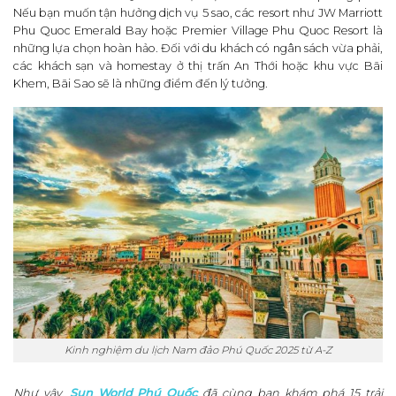
Nếu bạn muốn tận hưởng dịch vụ 5 sao, các resort như JW Marriott
Phu Quoc Emerald Bay hoặc Premier Village Phu Quoc Resort là
những lựa chọn hoàn hảo. Đối với du khách có ngân sách vừa phải,
các khách sạn và homestay ở thị trấn An Thới hoặc khu vực Bãi
Khem, Bãi Sao sẽ là những điểm đến lý tưởng.
Kinh nghiệm du lịch Nam đảo Phú Quốc 2025 từ A-Z
Như vậy,
Sun World Phú Quốc
đã cùng bạn khám phá 15 trải