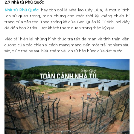
2.7 Nhà tù Phú Quốc
Nhà tù Phú Quốc
, hay còn gọi là Nhà lao Cây Dừa, là một di tích
lịch sử quan trọng, minh chứng cho một thời kỳ kháng chiến bi
tráng của dân tộc. Theo thống kê của Ban Quản lý Di tích, nơi đây
đã đón hơn 2 triệu lượt khách tham quan trong thập kỷ qua.
Việc tái hiện lại những hình thức tra tấn dã man và tinh thần kiên
cường của các chiến sĩ cách mạng mang đến một trải nghiệm sâu
sắc, giúp thế hệ sau hiểu thêm về lịch sử hào hùng của đất nước.