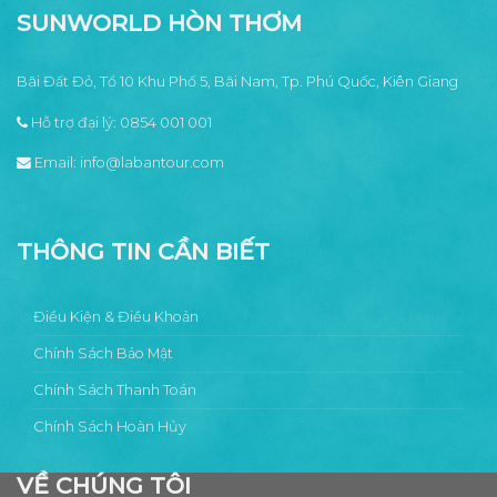
bạn
ý
SUNWORLD HÒN THƠM
6
đảo
đẹp
tựa
thiên
đường
Bãi Đất Đỏ, Tổ 10 Khu Phố 5, Bãi Nam, Tp. Phú Quốc, Kiên Giang
Hỗ trợ đại lý:
0854 001 001
Email:
info@labantour.com
THÔNG TIN CẦN BIẾT
Điều Kiện & Điều Khoản
Chính Sách Bảo Mật
Chính Sách Thanh Toán
Chính Sách Hoàn Hủy
VỀ CHÚNG TÔI