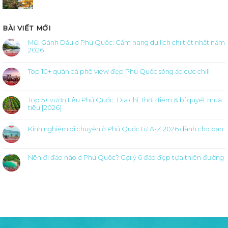
BÀI VIẾT MỚI
Mũi Gành Dầu ở Phú Quốc: Cẩm nang du lịch chi tiết nhất năm
2026
Không
có
bình
Top 10+ quán cà phê view đẹp Phú Quốc sống ảo cực chill
luận
ở
Không
Mũi
có
Gành
bình
Dầu
luận
ở
Top 5+ vườn tiêu Phú Quốc: Địa chỉ, thời điểm & bí quyết mua
ở
Phú
Top
tiêu [2026]
Quốc:
10+
Cẩm
quán
Không
nang
cà
có
du
phê
bình
Kinh nghiệm di chuyển ở Phú Quốc từ A-Z 2026 dành cho bạn
lịch
view
luận
chi
đẹp
ở
Không
tiết
Phú
Top
có
nhất
Quốc
5+
bình
năm
sống
vườn
luận
2026
ảo
tiêu
Nên đi đảo nào ở Phú Quốc? Gợi ý 6 đảo đẹp tựa thiên đường
ở
cực
Phú
Kinh
chill
Không
Quốc:
nghiệm
có
Địa
di
bình
chỉ,
chuyển
luận
thời
ở
ở
điểm
Phú
Nên
&
Quốc
đi
bí
từ
đảo
quyết
A-
nào
mua
Z
ở
tiêu
2026
Phú
[2026]
dành
Quốc?
cho
Gợi