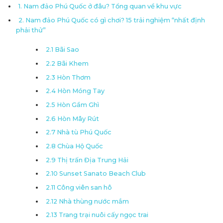
1. Nam đảo Phú Quốc ở đâu? Tổng quan về khu vực
2. Nam đảo Phú Quốc có gì chơi? 15 trải nghiệm “nhất định
phải thử”
2.1 Bãi Sao
2.2 Bãi Khem
2.3 Hòn Thơm
2.4 Hòn Móng Tay
2.5 Hòn Gầm Ghì
2.6 Hòn Mây Rút
2.7 Nhà tù Phú Quốc
2.8 Chùa Hộ Quốc
2.9 Thị trấn Địa Trung Hải
2.10 Sunset Sanato Beach Club
2.11 Công viên san hô
2.12 Nhà thùng nước mắm
2.13 Trang trại nuôi cấy ngọc trai