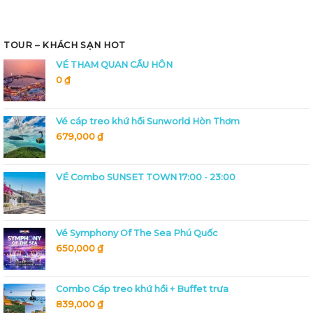
TOUR – KHÁCH SẠN HOT
VÉ THAM QUAN CẦU HÔN
0
₫
Vé cáp treo khứ hồi Sunworld Hòn Thơm
679,000
₫
VÉ Combo SUNSET TOWN 17:00 - 23:00
Vé Symphony Of The Sea Phú Quốc
650,000
₫
Combo Cáp treo khứ hồi + Buffet trưa
839,000
₫