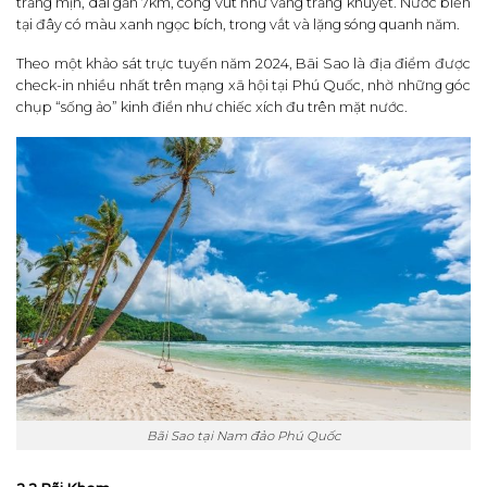
trắng mịn, dài gần 7km, cong vút như vầng trăng khuyết. Nước biển
tại đây có màu xanh ngọc bích, trong vắt và lặng sóng quanh năm.
Theo một khảo sát trực tuyến năm 2024, Bãi Sao là địa điểm được
check-in nhiều nhất trên mạng xã hội tại Phú Quốc, nhờ những góc
chụp “sống ảo” kinh điển như chiếc xích đu trên mặt nước.
Bãi Sao tại Nam đảo Phú Quốc