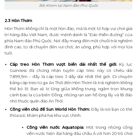
Bãi Khem tại Nam đảo Phú Quốc
2.3 Hòn Thơm
Hòn Thơm không chỉ là một hòn đảo, mà là một tổ hợp vui chơi giải
trí hàng đầu Việt Nam, được mệnh danh là “Đảo thiên đường” của
phía Nam đảo Phú Quốc. Nơi đây mang đến một chuỗi trải nghiệm
đỉnh cao, từ di chuyển đến vui chơi, ăn uống, phù hợp với mọi lứa
tuổi.
Cáp treo Hòn Thơm vượt biển dài nhất thế giới:
Kỷ lục
Guinness đã chứng nhận tuyến cáp treo này có chiều dài
7.899,9m – đây là cáp treo 3 dây dài nhất thế giới. Di chuyển
bằng cáp treo từ ga An Thới đến Hòn Thơm là trải nghiệm không
thể bỏ lỡ. Bạn sẽ lơ lửng giữa không trung, ngắm trọn khung
cảnh bao la của biển Đông, những rạn san hô lộng lẫy và 18 đảo
nhỏ thuộc quần đảo An Thới.
Công viên chủ đề Sun World Hòn Thơm:
Đây là nơi bạn có thể
thỏa sức khám phá hai khu vực chính:
Công viên nước Aquatopia:
Một trong những công
viên nước hiện đại hàng đầu châu Á với hơn 20 trò chơi