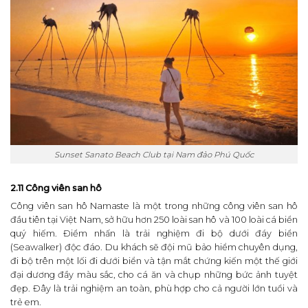
Sunset Sanato Beach Club tại Nam đảo Phú Quốc
2.11 Công viên san hô
Công viên san hô Namaste là một trong những công viên san hô
đầu tiên tại Việt Nam, sở hữu hơn 250 loài san hô và 100 loài cá biển
quý hiếm. Điểm nhấn là trải nghiệm đi bộ dưới đáy biển
(Seawalker) độc đáo. Du khách sẽ đội mũ bảo hiểm chuyên dụng,
đi bộ trên một lối đi dưới biển và tận mắt chứng kiến một thế giới
đại dương đầy màu sắc, cho cá ăn và chụp những bức ảnh tuyệt
đẹp. Đây là trải nghiệm an toàn, phù hợp cho cả người lớn tuổi và
trẻ em.