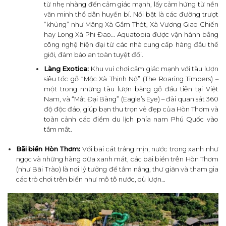
từ nhẹ nhàng đến cảm giác mạnh, lấy cảm hứng từ nền
văn minh thổ dân huyền bí. Nổi bật là các đường trượt
“khủng” như Mãng Xà Gầm Thét, Xà Vương Giao Chiến
hay Long Xà Phi Đao… Aquatopia được vận hành bằng
công nghệ hiện đại từ các nhà cung cấp hàng đầu thế
giới, đảm bảo an toàn tuyệt đối.
Làng Exotica:
Khu vui chơi cảm giác mạnh với tàu lượn
siêu tốc gỗ “Mộc Xà Thịnh Nộ” (The Roaring Timbers) –
một trong những tàu lượn bằng gỗ đầu tiên tại Việt
Nam, và “Mắt Đại Bàng” (Eagle’s Eye) – đài quan sát 360
độ độc đáo, giúp bạn thu trọn vẻ đẹp của Hòn Thơm và
toàn cảnh các điểm du lịch phía nam Phú Quốc vào
tầm mắt.
Bãi biển Hòn Thơm:
Với bãi cát trắng mịn, nước trong xanh như
ngọc và những hàng dừa xanh mát, các bãi biển trên Hòn Thơm
(như Bãi Trào) là nơi lý tưởng để tắm nắng, thư giãn và tham gia
các trò chơi trên biển như mô tô nước, dù lượn…