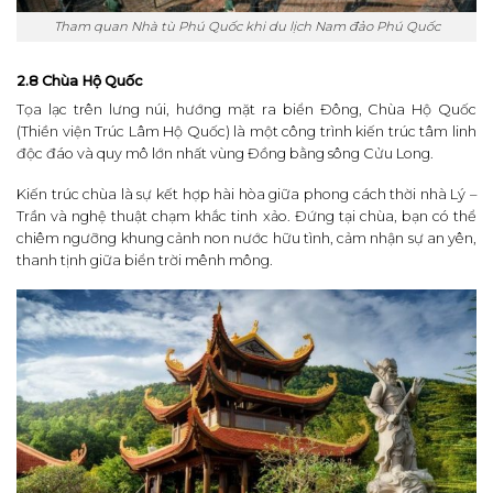
Tham quan Nhà tù Phú Quốc khi du lịch Nam đảo Phú Quốc
2.8 Chùa Hộ Quốc
Tọa lạc trên lưng núi, hướng mặt ra biển Đông, Chùa Hộ Quốc
(Thiền viện Trúc Lâm Hộ Quốc) là một công trình kiến trúc tâm linh
độc đáo và quy mô lớn nhất vùng Đồng bằng sông Cửu Long.
Kiến trúc chùa là sự kết hợp hài hòa giữa phong cách thời nhà Lý –
Trần và nghệ thuật chạm khắc tinh xảo. Đứng tại chùa, bạn có thể
chiêm ngưỡng khung cảnh non nước hữu tình, cảm nhận sự an yên,
thanh tịnh giữa biển trời mênh mông.