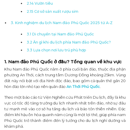
2.14 Vườn tiêu
2.15 Cơ sở sản xuất rượu sim
3. Kinh nghiệm du lịch Nam đảo Phú Quốc 2025 từ A-Z
3.1 Di chuyển tại Nam đảo Phú Quốc
3.2 Ăn gì khi du lịch phía Nam đảo Phú Quốc?
3.3 Lựa chọn nơi lưu trú phù hợp
1. Nam đảo Phú Quốc ở đâu? Tổng quan về khu vực
Khu Nam đảo Phú Quốc nằm ở phía cuối bán đảo, thuộc địa phận
phường An Thới, cách trung tâm Dương Đông khoảng 25km. Vùng
đất này nổi bật với địa hình độc đáo, bao gồm cả quần thể gần 20
hòn đảo lớn nhỏ tạo nên quần đảo
An Thới Phú Quốc
.
Theo một báo cáo từ Viện Nghiên cứu Phát triển Du lịch, đây là khu
vực có tốc độ tăng trưởng du lịch nhanh nhất trên đảo, nhờ sự đầu
tư mạnh mẽ vào cơ sở hạ tầng du lịch và bảo tồn thiên nhiên. Đặc
điểm khí hậu ôn hòa quanh năm cũng là một lợi thế, giúp phía nam
Phú Quốc trở thành điểm đến lý tưởng cho du lịch nghỉ dưỡng và
khám phá.