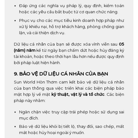
Đáp ứng các nghĩa vụ pháp lý, quy định, kiểm toán
hoặc các yêu cầu bắt buộc từ cơ quan chức năng.
Phục vụ cho các mục tiêu kinh doanh hợp pháp như
xử lý khiếu nại, hỗ trợ khách hàng, phòng chống gian
lận, và cải thiện dịch vụ.
Dữ liệu cá nhân của bạn sẽ được xóa vĩnh viễn sau
05
(năm) năm
kể từ ngày bạn chấm dứt hoặc hủy đăng ký
tài khoản, hoặc theo thời hạn lâu hơn nếu được quy định
bởi pháp luật hiện hành.
9. BẢO VỆ DỮ LIỆU CÁ NHÂN CỦA BẠN
Sun World Hòn Thơm cam kết bảo vệ dữ liệu cá nhân
của bạn thông qua việc triển khai các biện pháp bảo
mật hợp lý về mặt
kỹ thuật, vật lý và tổ chức
. Các biện
pháp này nhằm:
Ngăn chặn việc truy cập trái phép hoặc sử dụng sai
mục đích.
Bảo vệ dữ liệu khỏi bị tiết lộ, thay đổi, sao chép, mất
mát hoặc hủy hoại ngoài ý muốn.