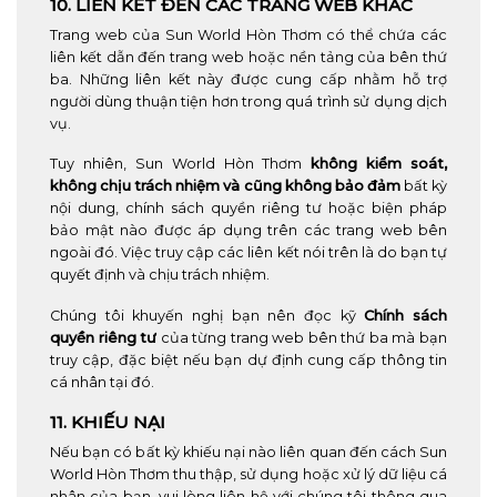
10. LIÊN KẾT ĐẾN CÁC TRANG WEB KHÁC
Trang web của Sun World Hòn Thơm có thể chứa các
liên kết dẫn đến trang web hoặc nền tảng của bên thứ
ba. Những liên kết này được cung cấp nhằm hỗ trợ
người dùng thuận tiện hơn trong quá trình sử dụng dịch
vụ.
Tuy nhiên, Sun World Hòn Thơm
không kiểm soát,
không chịu trách nhiệm và cũng không bảo đảm
bất kỳ
nội dung, chính sách quyền riêng tư hoặc biện pháp
bảo mật nào được áp dụng trên các trang web bên
ngoài đó. Việc truy cập các liên kết nói trên là do bạn tự
quyết định và chịu trách nhiệm.
Chúng tôi khuyến nghị bạn nên đọc kỹ
Chính sách
quyền riêng tư
của từng trang web bên thứ ba mà bạn
truy cập, đặc biệt nếu bạn dự định cung cấp thông tin
cá nhân tại đó.
11. KHIẾU NẠI
Nếu bạn có bất kỳ khiếu nại nào liên quan đến cách Sun
World Hòn Thơm thu thập, sử dụng hoặc xử lý dữ liệu cá
nhân của bạn, vui lòng liên hệ với chúng tôi thông qua