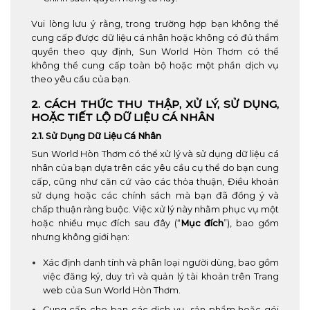
Vui lòng lưu ý rằng, trong trường hợp bạn không thể
cung cấp được dữ liệu cá nhân hoặc không có đủ thẩm
quyền theo quy định, Sun World Hòn Thơm có thể
không thể cung cấp toàn bộ hoặc một phần dịch vụ
theo yêu cầu của bạn.
2. CÁCH THỨC THU THẬP, XỬ LÝ, SỬ DỤNG,
HOẶC TIẾT LỘ DỮ LIỆU CÁ NHÂN
2.1. Sử Dụng Dữ Liệu Cá Nhân
Sun World Hòn Thơm có thể xử lý và sử dụng dữ liệu cá
nhân của bạn dựa trên các yêu cầu cụ thể do bạn cung
cấp, cũng như căn cứ vào các thỏa thuận, Điều khoản
sử dụng hoặc các chính sách mà bạn đã đồng ý và
chấp thuận ràng buộc. Việc xử lý này nhằm phục vụ một
hoặc nhiều mục đích sau đây (“
Mục đích
”), bao gồm
nhưng không giới hạn:
Xác định danh tính và phân loại người dùng, bao gồm
việc đăng ký, duy trì và quản lý tài khoản trên Trang
web của Sun World Hòn Thơm.
Cung cấp cho bạn các dịch vụ, sản phẩm hoặc gói