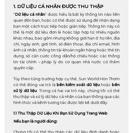
1. DỮ LIỆU CÁ NHÂN ĐƯỢC THU THẬP
“
Dữ liệu cá nhân
” được hiểu là bất kỳ thông tin nào liên
quan đến bạn, hoặc có thể được sử dụng để nhận dạng
bạn một cách trực tiếp hoặc gián tiếp. Thông tin này có
thể là một dữ liệu đơn lẻ hoặc tập hợp từ nhiều nguồn
khác nhau, bao gồm nhưng không giới hạn ở: họ tên, địa
chỉ, ngày sinh, giới tính, số điện thoại, địa chỉ email, hình
ảnh cá nhân, thông tin tài khoản ngân hàng hoặc thẻ tín
dụng, số căn cước công dân/hộ chiếu hoặc các thông
tin tài chính – pháp lý do cơ quan nhà nước có thẩm
quyền cấp.
Tùy theo từng trường hợp cụ thể, Sun World Hòn Thơm
có thể đóng vai trò là
bên kiểm soát dữ liệu
hoặc
bên
xử lý dữ liệu
. Trong cả hai vai trò này, chúng tôi có thể
thu thập và xử lý dữ liệu cá nhân của bạn thông qua các
hình thức và kênh tương tác được liệt kê dưới đây:
1.1 Thu Thập Dữ Liệu Khi Bạn Sử Dụng Trang Web
Nếu bạn là người dùng:
Chúng tôi có thể thu thập các dữ liệu định danh hoặc