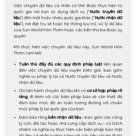
Việc chuyển dữ liệu cá nhân có thể được thực hiện từ
quốc gia nơi bạn sử dụng dịch vụ (“
Nước truyền dữ
liệu
”) đến một hoặc nhiều quốc gia khác (“
Nước nhận dữ
liệu
”), nơi đặt trụ sở hoặc hệ thống lưu trữ, xử lý dữ liệu
của Sun World Hòn Thơm hoặc các bên thứ ba được ủy
quyền.
Khi thực hiện việc chuyển dữ liệu này, Sun World Hòn
Thơm cam kết:
Tuân thủ đầy đủ các quy định pháp luật
liên quan
đến việc chuyển dữ liệu xuyên biên giới, bao gồm
nghĩa vụ pháp lý tại cả Nước truyền dữ liệu và Nước
nhận dữ liệu.
Chỉ tiến hành chuyển dữ liệu khi có
cơ sở hợp pháp rõ
ràng
, đi kèm với các biện pháp bảo vệ cần thiết để
đảm bảo mức độ an toàn tương đương với chuẩn
mực pháp lý tại quốc gia của bạn.
Đảm bảo rằng
bên nhận dữ liệu
– bao gồm các công
ty con, đối tác hoặc nhà cung cấp dịch vụ – có trách
nhiệm và nghĩa vụ thực hiện các biện pháp bảo mật
dữ liệu cá nhân tương xứng với các tiêu chuẩn được