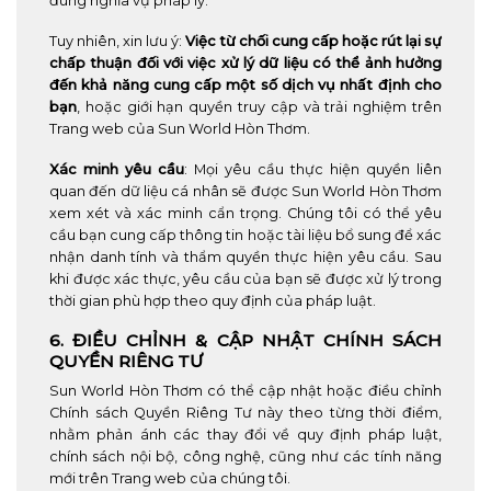
đúng nghĩa vụ pháp lý.
Tuy nhiên, xin lưu ý:
Việc từ chối cung cấp hoặc rút lại sự
chấp thuận đối với việc xử lý dữ liệu có thể ảnh hưởng
đến khả năng cung cấp một số dịch vụ nhất định cho
bạn
, hoặc giới hạn quyền truy cập và trải nghiệm trên
Trang web của Sun World Hòn Thơm.
Xác minh yêu cầu
: Mọi yêu cầu thực hiện quyền liên
quan đến dữ liệu cá nhân sẽ được Sun World Hòn Thơm
xem xét và xác minh cẩn trọng. Chúng tôi có thể yêu
cầu bạn cung cấp thông tin hoặc tài liệu bổ sung để xác
nhận danh tính và thẩm quyền thực hiện yêu cầu. Sau
khi được xác thực, yêu cầu của bạn sẽ được xử lý trong
thời gian phù hợp theo quy định của pháp luật.
6. ĐIỀU CHỈNH & CẬP NHẬT CHÍNH SÁCH
QUYỀN RIÊNG TƯ
Sun World Hòn Thơm có thể cập nhật hoặc điều chỉnh
Chính sách Quyền Riêng Tư này theo từng thời điểm,
nhằm phản ánh các thay đổi về quy định pháp luật,
chính sách nội bộ, công nghệ, cũng như các tính năng
mới trên Trang web của chúng tôi.