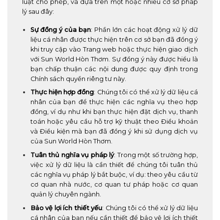
luật cho phép, và dựa trên một hoặc nhiều cơ sở pháp
lý sau đây:
Sự đồng ý của bạn
: Phần lớn các hoạt động xử lý dữ
liệu cá nhân được thực hiện trên cơ sở bạn đã đồng ý
khi truy cập vào Trang web hoặc thực hiện giao dịch
với Sun World Hòn Thơm. Sự đồng ý này được hiểu là
bạn chấp thuận các nội dung được quy định trong
Chính sách quyền riêng tư này.
Thực hiện hợp đồng
: Chúng tôi có thể xử lý dữ liệu cá
nhân của bạn để thực hiện các nghĩa vụ theo hợp
đồng, ví dụ như khi bạn thực hiện đặt dịch vụ, thanh
toán hoặc yêu cầu hỗ trợ kỹ thuật theo Điều khoản
và Điều kiện mà bạn đã đồng ý khi sử dụng dịch vụ
của Sun World Hòn Thơm.
Tuân thủ nghĩa vụ pháp lý
: Trong một số trường hợp,
việc xử lý dữ liệu là cần thiết để chúng tôi tuân thủ
các nghĩa vụ pháp lý bắt buộc, ví dụ: theo yêu cầu từ
cơ quan nhà nước, cơ quan tư pháp hoặc cơ quan
quản lý chuyên ngành.
Bảo vệ lợi ích thiết yếu
: Chúng tôi có thể xử lý dữ liệu
cá nhân của bạn nếu cần thiết để bảo vệ lợi ích thiết