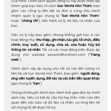
của mình. Chính sách quyền riêng tư này được thiết lập
nhằm giúp bạn hiểu rõ cách
Sun World Hòn Thơm
, bao
gồm các công ty liên kết và đơn vị cùng chịu trách
nhiệm quản lý (gọi chung là “
Sun World Hòn Thơm
”
hoặc “
chúng tôi
”), tiến hành xử lý dữ liệu cá nhân của
bạn.
Việc xử lý này bao gồm, nhưng không giới hạn ở các
hoạt động như:
thu thập, ghi nhận, lưu giữ, tổ chức, điều
chỉnh, truy xuất, sử dụng, chia sẻ, xóa hoặc hủy bỏ
thông tin cá nhân
. Tất cả các hoạt động trên được áp
dụng cho website sunworldhonthom.com (“
Trang
web
”).
Chính sách này áp dụng cho tất cả các đối tượng có
liên hệ với Sun World Hòn Thơm, bao gồm:
người dùng,
ứng viên tuyển dụng, đối tác và các bên liên quan khác
(gọi chung là “
bạn
”).
Chúng tôi khuyến khích bạn dành thời gian đọc kỹ chính
sách này. Nếu có bất kỳ câu hỏi hay thắc mắc nào liên
quan đến việc bảo vệ dữ liệu cá nhân, vui lòng liên hệ
với chúng tôi để được hỗ trợ.