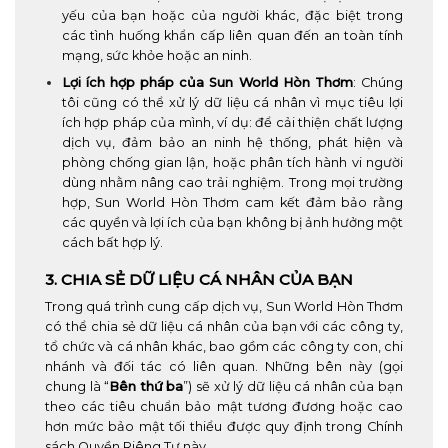
yếu của bạn hoặc của người khác, đặc biệt trong
các tình huống khẩn cấp liên quan đến an toàn tính
mạng, sức khỏe hoặc an ninh.
Lợi ích hợp pháp của Sun World Hòn Thơm
: Chúng
tôi cũng có thể xử lý dữ liệu cá nhân vì mục tiêu lợi
ích hợp pháp của mình, ví dụ: để cải thiện chất lượng
dịch vụ, đảm bảo an ninh hệ thống, phát hiện và
phòng chống gian lận, hoặc phân tích hành vi người
dùng nhằm nâng cao trải nghiệm. Trong mọi trường
hợp, Sun World Hòn Thơm cam kết đảm bảo rằng
các quyền và lợi ích của bạn không bị ảnh hưởng một
cách bất hợp lý.
3. CHIA SẺ DỮ LIỆU CÁ NHÂN CỦA BẠN
Trong quá trình cung cấp dịch vụ, Sun World Hòn Thơm
có thể chia sẻ dữ liệu cá nhân của bạn với các công ty,
tổ chức và cá nhân khác, bao gồm các công ty con, chi
nhánh và đối tác có liên quan. Những bên này (gọi
chung là “
Bên thứ ba
”) sẽ xử lý dữ liệu cá nhân của bạn
theo các tiêu chuẩn bảo mật tương đương hoặc cao
hơn mức bảo mật tối thiểu được quy định trong Chính
sách Quyền Riêng Tư này.