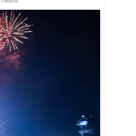
1.189k/vé.