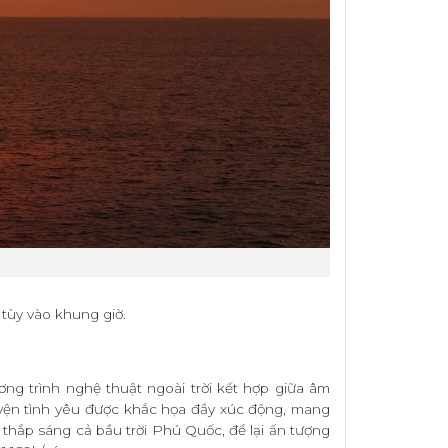
tùy vào khung giờ.
ơng trình nghệ thuật ngoài trời kết hợp giữa âm
uyện tình yêu được khắc họa đầy xúc động, mang
 thắp sáng cả bầu trời Phú Quốc, để lại ấn tượng