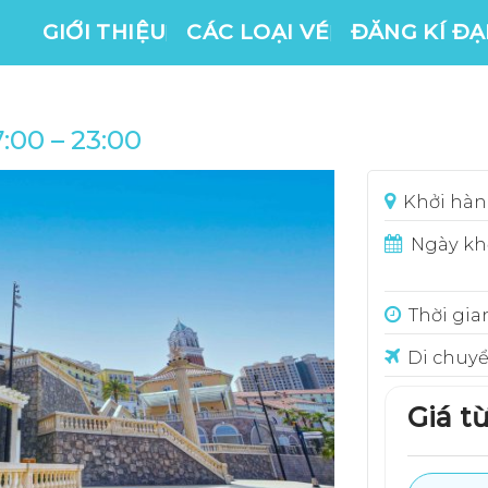
GIỚI THIỆU
CÁC LOẠI VÉ
ĐĂNG KÍ ĐẠI
00 – 23:00
Khởi hàn
Ngày kh
Thời gia
Di chuy
Giá từ