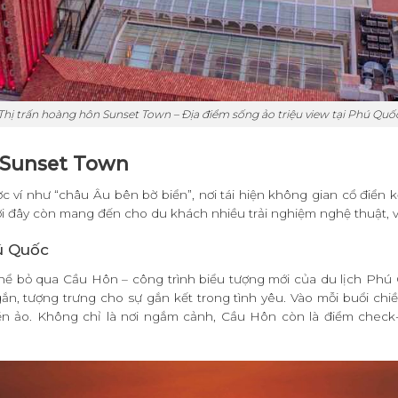
Thị trấn hoàng hôn Sunset Town – Địa điểm sống ảo triệu view tại Phú Quố
i Sunset Town
 ví như “châu Âu bên bờ biển”, nơi tái hiện không gian cổ điển 
đây còn mang đến cho du khách nhiều trải nghiệm nghệ thuật, văn
ú Quốc
hể bỏ qua Cầu Hôn – công trình biểu tượng mới của du lịch Phú 
n, tượng trưng cho sự gắn kết trong tình yêu. Vào mỗi buổi chiều
ền ảo. Không chỉ là nơi ngắm cảnh, Cầu Hôn còn là điểm check-i