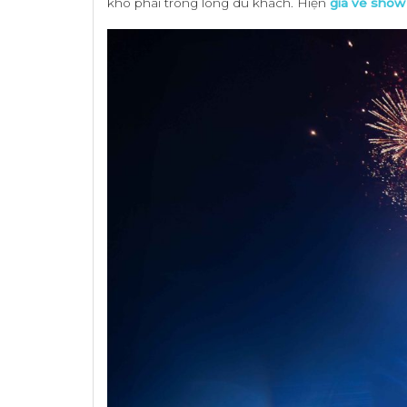
khó phai trong lòng du khách. Hiện
giá vé show