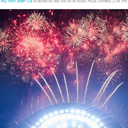
 Nụ Hôn Biển Cả
là 899k/vé đối với vé lẻ hoặc mua combo 2 vé chỉ 