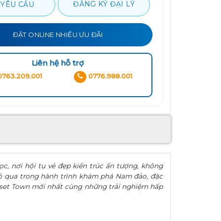
ĐĂNG KÝ ĐẠI LÝ
 YÊU CẦU
ĐẶT ONLINE NHIỀU ƯU ĐÃI
Liên hệ hỗ trợ
763.209.001
0776.988.001
, nơi hội tụ vẻ đẹp kiến trúc ấn tượng, không
 bỏ qua trong hành trình khám phá Nam đảo, đặc
unset Town mới nhất cùng những trải nghiệm hấp