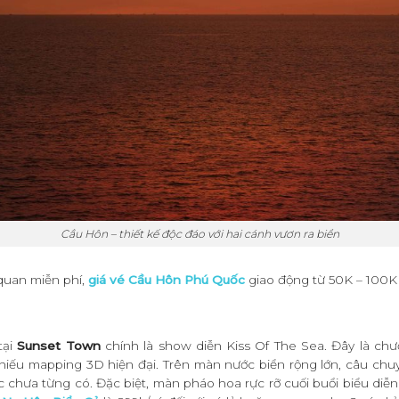
Cầu Hôn – thiết kế độc đáo với hai cánh vươn ra biển
quan miễn phí,
giá vé Cầu Hôn Phú Quốc
giao động từ 50K – 100K 
tại
Sunset Town
chính là show diễn Kiss Of The Sea. Đây là chư
 chiếu mapping 3D hiện đại. Trên màn nước biển rộng lớn, câu ch
c chưa từng có. Đặc biệt, màn pháo hoa rực rỡ cuối buổi biểu diễn