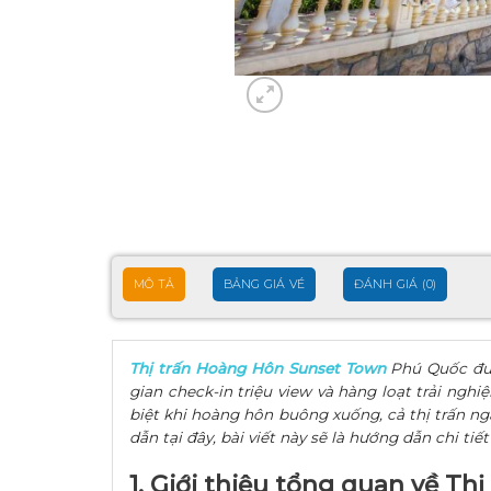
MÔ TẢ
BẢNG GIÁ VÉ
ĐÁNH GIÁ (0)
Thị trấn Hoàng Hôn Sunset Town
Phú Quốc được
gian check-in triệu view và hàng loạt trải ng
biệt khi hoàng hôn buông xuống, cả thị trấn n
dẫn tại đây, bài viết này sẽ là hướng dẫn chi ti
1. Giới thiệu tổng quan về T