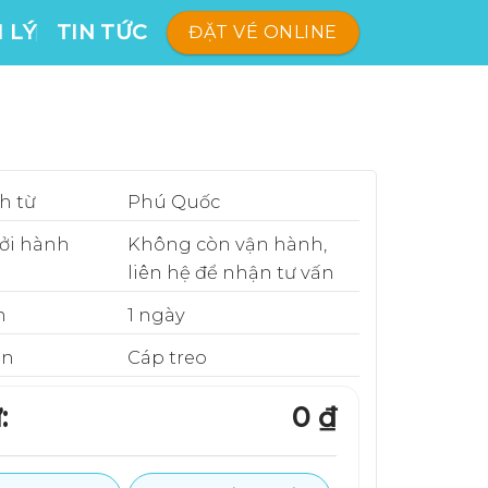
 LÝ
TIN TỨC
ĐẶT VÉ ONLINE
h từ
Phú Quốc
ởi hành
Không còn vận hành,
liên hệ để nhận tư vấn
n
1 ngày
ển
Cáp treo
:
0 ₫