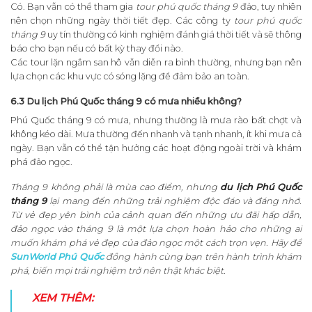
Có. Bạn vẫn có thể tham gia
tour phú quốc tháng 9
đảo, tuy nhiên
nên chọn những ngày thời tiết đẹp. Các công ty
tour phú quốc
tháng 9
uy tín thường có kinh nghiệm đánh giá thời tiết và sẽ thông
báo cho bạn nếu có bất kỳ thay đổi nào.
Các tour lặn ngắm san hô vẫn diễn ra bình thường, nhưng bạn nên
lựa chọn các khu vực có sóng lặng để đảm bảo an toàn.
6.3 Du lịch Phú Quốc tháng 9 có mưa nhiều không?
Phú Quốc tháng 9 có mưa, nhưng thường là mưa rào bất chợt và
không kéo dài. Mưa thường đến nhanh và tạnh nhanh, ít khi mưa cả
ngày. Bạn vẫn có thể tận hưởng các hoạt động ngoài trời và khám
phá đảo ngọc.
Tháng 9 không phải là mùa cao điểm, nhưng
du lịch Phú Quốc
tháng 9
lại mang đến những trải nghiệm độc đáo và đáng nhớ.
Từ vẻ đẹp yên bình của cảnh quan đến những ưu đãi hấp dẫn,
đảo ngọc vào tháng 9 là một lựa chọn hoàn hảo cho những ai
muốn khám phá vẻ đẹp của đảo ngọc một cách trọn vẹn. Hãy để
SunWorld Phú Quốc
đồng hành cùng bạn trên hành trình khám
phá, biến mọi trải nghiệm trở nên thật khác biệt.
XEM THÊM: