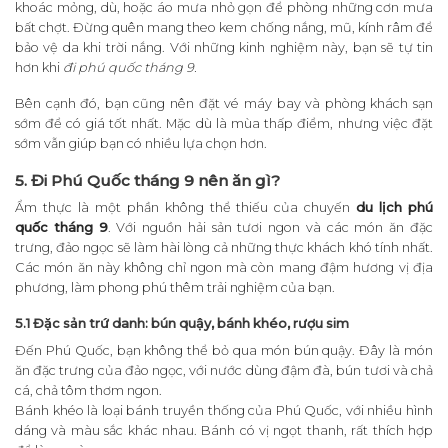
khoác mỏng, dù, hoặc áo mưa nhỏ gọn để phòng những cơn mưa
bất chợt. Đừng quên mang theo kem chống nắng, mũ, kính râm để
bảo vệ da khi trời nắng. Với những kinh nghiệm này, bạn sẽ tự tin
hơn khi
đi phú quốc tháng 9.
Bên cạnh đó, bạn cũng nên đặt vé máy bay và phòng khách sạn
sớm để có giá tốt nhất. Mặc dù là mùa thấp điểm, nhưng việc đặt
sớm vẫn giúp bạn có nhiều lựa chọn hơn.
5. Đi Phú Quốc tháng 9 nên ăn gì?
Ẩm thực là một phần không thể thiếu của chuyến
du lịch phú
quốc tháng 9
. Với nguồn hải sản tươi ngon và các món ăn đặc
trưng, đảo ngọc sẽ làm hài lòng cả những thực khách khó tính nhất.
Các món ăn này không chỉ ngon mà còn mang đậm hương vị địa
phương, làm phong phú thêm trải nghiệm của bạn.
5.1 Đặc sản trứ danh: bún quậy, bánh khéo, rượu sim
Đến Phú Quốc, bạn không thể bỏ qua món bún quậy. Đây là món
ăn đặc trưng của đảo ngọc, với nước dùng đậm đà, bún tươi và chả
cá, chả tôm thơm ngon.
Bánh khéo là loại bánh truyền thống của Phú Quốc, với nhiều hình
dáng và màu sắc khác nhau. Bánh có vị ngọt thanh, rất thích hợp