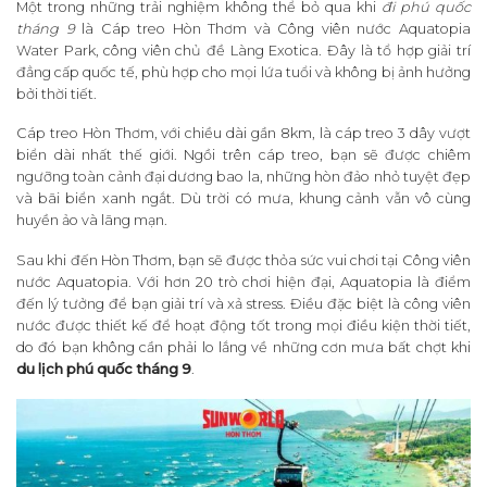
Một trong những trải nghiệm không thể bỏ qua khi
đi phú quốc
tháng 9
là Cáp treo Hòn Thơm và Công viên nước Aquatopia
Water Park, công viên chủ đề Làng Exotica. Đây là tổ hợp giải trí
đẳng cấp quốc tế, phù hợp cho mọi lứa tuổi và không bị ảnh hưởng
bởi thời tiết.
Cáp treo Hòn Thơm, với chiều dài gần 8km, là cáp treo 3 dây vượt
biển dài nhất thế giới. Ngồi trên cáp treo, bạn sẽ được chiêm
ngưỡng toàn cảnh đại dương bao la, những hòn đảo nhỏ tuyệt đẹp
và bãi biển xanh ngắt. Dù trời có mưa, khung cảnh vẫn vô cùng
huyền ảo và lãng mạn.
Sau khi đến Hòn Thơm, bạn sẽ được thỏa sức vui chơi tại Công viên
nước Aquatopia. Với hơn 20 trò chơi hiện đại, Aquatopia là điểm
đến lý tưởng để bạn giải trí và xả stress. Điều đặc biệt là công viên
nước được thiết kế để hoạt động tốt trong mọi điều kiện thời tiết,
do đó bạn không cần phải lo lắng về những cơn mưa bất chợt khi
du lịch phú quốc tháng 9
.