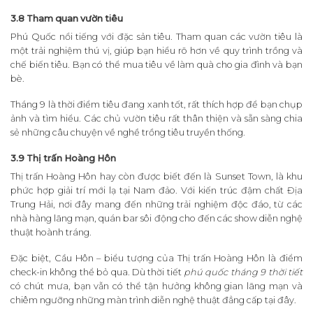
3.8 Tham quan vườn tiêu
Phú Quốc nổi tiếng với đặc sản tiêu. Tham quan các vườn tiêu là
một trải nghiệm thú vị, giúp bạn hiểu rõ hơn về quy trình trồng và
chế biến tiêu. Bạn có thể mua tiêu về làm quà cho gia đình và bạn
bè.
Tháng 9 là thời điểm tiêu đang xanh tốt, rất thích hợp để bạn chụp
ảnh và tìm hiểu. Các chủ vườn tiêu rất thân thiện và sẵn sàng chia
sẻ những câu chuyện về nghề trồng tiêu truyền thống.
3.9 Thị trấn Hoàng Hôn
Thị trấn Hoàng Hôn hay còn được biết đến là Sunset Town, là khu
phức hợp giải trí mới lạ tại Nam đảo. Với kiến trúc đậm chất Địa
Trung Hải, nơi đây mang đến những trải nghiệm độc đáo, từ các
nhà hàng lãng mạn, quán bar sôi động cho đến các show diễn nghệ
thuật hoành tráng.
Đặc biệt, Cầu Hôn – biểu tượng của Thị trấn Hoàng Hôn là điểm
check-in không thể bỏ qua. Dù thời tiết
phú quốc tháng 9 thời tiết
có chút mưa, bạn vẫn có thể tận hưởng không gian lãng mạn và
chiêm ngưỡng những màn trình diễn nghệ thuật đẳng cấp tại đây.