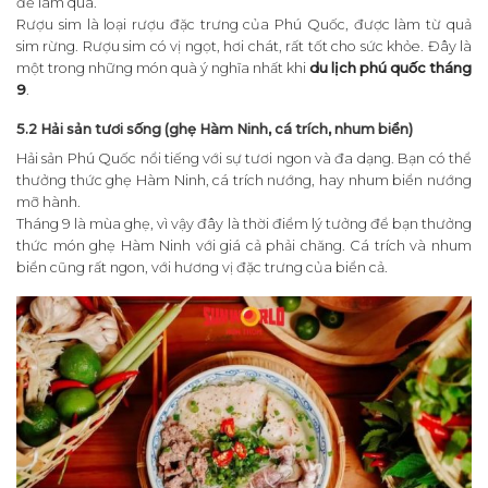
để làm quà.
Rượu sim là loại rượu đặc trưng của Phú Quốc, được làm từ quả
sim rừng. Rượu sim có vị ngọt, hơi chát, rất tốt cho sức khỏe. Đây là
một trong những món quà ý nghĩa nhất khi
du lịch phú quốc tháng
9
.
5.2 Hải sản tươi sống (ghẹ Hàm Ninh, cá trích, nhum biển)
Hải sản Phú Quốc nổi tiếng với sự tươi ngon và đa dạng. Bạn có thể
thưởng thức ghẹ Hàm Ninh, cá trích nướng, hay nhum biển nướng
mỡ hành.
Tháng 9 là mùa ghẹ, vì vậy đây là thời điểm lý tưởng để bạn thưởng
thức món ghẹ Hàm Ninh với giá cả phải chăng. Cá trích và nhum
biển cũng rất ngon, với hương vị đặc trưng của biển cả.