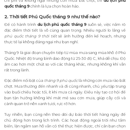
chi phí và không ngại những cơn mưa bất chợt, thì
du lịch phú
quốc tháng 9
chính là lựa chọn hoàn hảo.
2. Thời tiết Phú Quốc tháng 9 như thế nào?
Để có hành trình
du lịch phú quốc tháng 9
suôn sẻ, việc nắm rõ
đặc điểm thời tiết là vô cùng quan trọng. Nhiều người lo lắng về
phú quốc tháng 9 thời tiết
sẽ ảnh hưởng đến kế hoạch, nhưng
thực tế lại không đáng ngại như bạn nghĩ.
Tháng 9 là giai đoạn chuyển tiếp từ mùa mưa sang mùa khô ở Phú
Quốc. Nhiệt độ trung bình dao động từ 25-30 độ C, khá dễ chịu. Độ
ẩm cao hơn một chút so với các tháng khác, nhưng không khí vẫn
rất trong lành.
Đặc điểm nổi bật của
tháng 9 phú quốc
là những cơn mưa rào bất
chợt. Mưa thường đến nhanh và đi cũng nhanh, chủ yếu tập trung
vào buổi chiều hoặc tối, ít khi mưa cả ngày. Điều này tạo cơ hội để
bạn tận hưởng không khí mát mẻ sau cơn mưa, giúp cây cối và
cảnh quan trở nên xanh tươi, rực rỡ hơn.
Tuy nhiên, bạn cũng nên theo dõi dự báo thời tiết hàng ngày để
chủ động hơn trong lịch trình. Các hoạt động ngoài trời như tắm
biển, lặn ngắm san hô vẫn có thể thực hiện được, chỉ cần bạn chọn