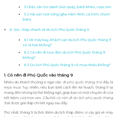
5.1 Đặc sản trứ danh: bún quậy, bánh khéo, rượu sim
5.2 Hải sản tươi sống (ghẹ Hàm Ninh, cá trích, nhum
biển)
6. Hỏi – Đáp nhanh về du lịch Phú Quốc tháng 9
6.1 Vé máy bay, khách sạn du lịch Phú Quốc tháng 9
có rẻ hơn không?
6.2 Có nên đi tour đảo du lịch Phú Quốc tháng 9
không?
6.3 Du lịch Phú Quốc tháng 9 có mưa nhiều không?
1. Có nên đi Phú Quốc vào tháng 9
Nhiều du khách thường e ngại việc
đi phú quốc tháng 9
vì đây là
mùa mưa. Tuy nhiên, nếu bạn biết cách lên kế hoạch, tháng 9 lại
mang đến những lợi thế không ngờ, giúp bạn có một chuyến đi vừa
tiết kiệm, vừa trọn vẹn. Câu hỏi
có nên đi du lịch phú quốc tháng
9
sẽ được giải đáp chi tiết ngay sau đây.
Thứ nhất, tháng 9 là thời điểm du lịch thấp điểm, vì vậy giá vé máy