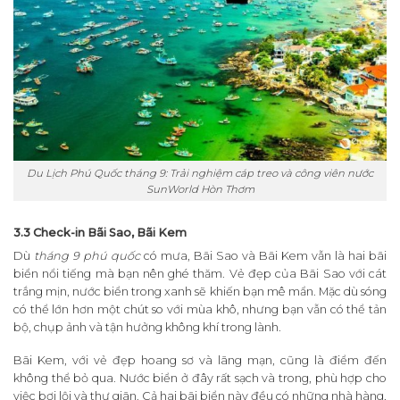
Du Lịch Phú Quốc tháng 9: Trải nghiệm cáp treo và công viên nước
SunWorld Hòn Thơm
3.3 Check-in Bãi Sao, Bãi Kem
Dù
tháng 9 phú quốc
có mưa, Bãi Sao và Bãi Kem vẫn là hai bãi
biển nổi tiếng mà bạn nên ghé thăm. Vẻ đẹp của Bãi Sao với cát
trắng mịn, nước biển trong xanh sẽ khiến bạn mê mẩn. Mặc dù sóng
có thể lớn hơn một chút so với mùa khô, nhưng bạn vẫn có thể tản
bộ, chụp ảnh và tận hưởng không khí trong lành.
Bãi Kem, với vẻ đẹp hoang sơ và lãng mạn, cũng là điểm đến
không thể bỏ qua. Nước biển ở đây rất sạch và trong, phù hợp cho
việc bơi lội và thư giãn. Cả hai bãi biển này đều có những nhà hàng,