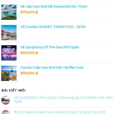
Vé cáp treo khứ hồi Sunworld Hòn Thơm
679,000
₫
VÉ Combo SUNSET TOWN 17:00 - 23:00
Vé Symphony Of The Sea Phú Quốc
650,000
₫
Combo Cáp treo khứ hồi + Buffet trưa
839,000
₫
BÀI VIẾT MỚI
Mũi Gành Dầu ở Phú Quốc: Cẩm nang du lịch chi tiết nhất năm
2026
Không
có
bình
Top 10+ quán cà phê view đẹp Phú Quốc sống ảo cực chill
luận