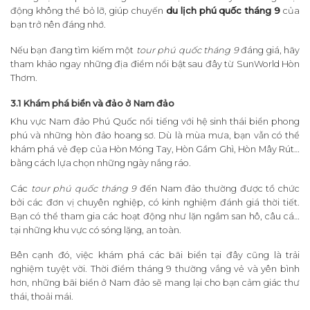
động không thể bỏ lỡ, giúp chuyến
du lịch phú quốc tháng 9
của
bạn trở nên đáng nhớ.
Nếu bạn đang tìm kiếm một
tour phú quốc tháng 9
đáng giá, hãy
tham khảo ngay những địa điểm nổi bật sau đây từ SunWorld Hòn
Thơm.
3.1 Khám phá biển và đảo ở Nam đảo
Khu vực Nam đảo Phú Quốc nổi tiếng với hệ sinh thái biển phong
phú và những hòn đảo hoang sơ. Dù là mùa mưa, bạn vẫn có thể
khám phá vẻ đẹp của Hòn Móng Tay, Hòn Gầm Ghì, Hòn Mây Rút…
bằng cách lựa chọn những ngày nắng ráo.
Các
tour phú quốc tháng 9
đến Nam đảo thường được tổ chức
bởi các đơn vị chuyên nghiệp, có kinh nghiệm đánh giá thời tiết.
Bạn có thể tham gia các hoạt động như lặn ngắm san hô, câu cá…
tại những khu vực có sóng lặng, an toàn.
Bên cạnh đó, việc khám phá các bãi biển tại đây cũng là trải
nghiệm tuyệt vời. Thời điểm tháng 9 thường vắng vẻ và yên bình
hơn, những bãi biển ở Nam đảo sẽ mang lại cho bạn cảm giác thư
thái, thoải mái.