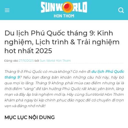
Bỏ
qua
nội
dung
Du lịch Phú Quốc tháng 9: Kinh
nghiệm, Lịch trình & Trải nghiệm
hot nhất 2025
Đăng vào
27/10/2025
bởi
Sun World Hòn Thơm
Tháng 9 ở Phú Quốc có mưa không? Có nên đi
du lịch Phú Quốc
tháng 9
? Nếu bạn đang băn khoăn những câu hỏi này, hãy bỏ
qua mọi lo lắng. Tháng 9 không phải mùa cao điểm nhưng lại là
thời điểm “vàng” để tận hưởng Phú Quốc rất khác: yên bình, lãng
mạn và đầy ắp trải nghiệm mới lạ. Hãy cùng SunWorld Hòn Thơm
khám phá ngay bí kíp chinh phục đảo ngọc để có chuyến đi trọn
vẹn và đáng nhớ nhất!
MỤC LỤC NỘI DUNG