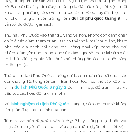
bay, phòng khách sạn và các dịch vụ du lịch khác đều giảm đáng
kể. Bạn sẽ dễ dàng tìm được những ưu đãi hấp dẫn, tiết kiệm một
khoản chi phí đáng kể so với mùa cao điểm. Điều này đặc biệt hữu
ích cho những ai muốn trải nghiệm
du lịch phú quốc tháng 9
mà
vẫn tối ưu được ngân sách.
Thứ hai, Phú Quốc vào tháng 9 vắng vẻ hơn, không còn cảnh chen
chúc ở các điểm tham quan. Bạn có thể thoải mái chụp ảnh, khám
phá các địa danh nổi tiếng mà không phải xếp hàng chờ đợi.
Không gian yên tĩnh, trong lành của đảo ngọc sẽ mang lại cảm giác
thư thái, đúng nghĩa “đi trốn” khỏi những ồn ào của cuộc sống
thường nhật.
Thứ ba, mưa ở Phú Quốc thường chỉ là cơn mưa rào bất chợt, kéo
dài khoảng 1-2 tiếng rồi tạnh. Bạn hoàn toàn có thể sắp xếp lịch
trình
du lịch Phú Quốc 3 ngày 2
đêm linh hoạt để tránh mưa và
tiếp tục các hoạt động khám phá.
Với
kinh nghiệm du lịch Phú Quốc
tháng 9, các cơn mưa sẽ không
làm gián đoạn hành trình của bạn.
Tóm lại,
có nên đi phú quốc tháng 9
hay không phụ thuộc vào
mục đích chuyến đi của bạn. Nếu bạn ưu tiên sự yên bình, tiết kiệm