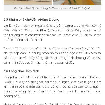
Du Lịch Phú Quốc tháng 9: Tham quan nhà tù Phú Quốc
3.5 Khám phá chợ đêm Đông Dương
Dù là mùa mưa hay mùa khô, chợ đêm Đông Dương vẫn luôn là
điểm đến sôi động nhất Phú Quốc vào buổi tối. Đây là nơi bạn có
thể thưởng thức các món ăn đặc sản, mua sắm quà lưu niệm và tận
hưởng không khí náo nhiệt.
Tại chợ đêm, bạn có thể tìm thấy đủ loại hải sản tươi sống, các món
ăn vặt hấp dẫn và những món đồ thủ công độc đáo. Dù có mưa,
các quán ăn và quầy hàng vẫn hoạt động bình thường và bạn sẽ
cảm nhận được sự ấm áp, nhộn nhịp của nơi đây.
3.6 Làng chài Hàm Ninh
Làng chài Hàm Ninh là một trong những làng chài cổ kính nhất Phú
Quốc. Nơi đây nổi tiếng với hải sản tươi ngon, đặc biệt là ghẹ Hàm
Ninh. Bạn có thể đến đây để thưởng thức hải sản tươi sống, ngắm
nhìn cuộc sống bình dị của ngư dân và chụp ảnh bình minh hoặc
hoàng hôn.
Tháng 9 là mùa ghẹ, vì vậy đây là thời điểm lý tưởng để bạn thưởng