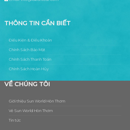
THÔNG TIN CẦN BIẾT
Điều Kiện & Điều Khoản
Chính Sách Bảo Mật
Chính Sách Thanh Toán
Chính Sách Hoàn Hủy
VỀ CHÚNG TÔI
Giới thiệu Sun World Hòn Thơm
Vé Sun World Hòn Thơm
Tin tức