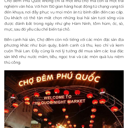
Chợ đêm Phú Quốc không chỉ là một khu chợ mà còn là một trải
nghiệm văn hóa. Với hơn 150 gian hàng hoạt động từ chạng vạng tối
đến khuya, nơi đây phục vụ mọi món ăn từ bình dân đến cao cấp.
Du khách có thể tận mắt chọn những loại hải sản tươi sống vừa
được đánh bắt trong ngày như ghẹ Hàm Ninh, tôm hùm, ốc, sò,
mực, sau đó yêu cầu chế biến tại chỗ.
Bên cạnh hải sản, Chợ đêm còn nổi tiếng với các món đặc sản địa
phương khác như bún quậy, bánh canh cá thu, kẹo chỉ và kem
cuộn Thái Lan. Đây cũng là nơi lý tưởng để mua sắm các loại đặc
sản khô như nước mắm, tiêu, ngọc trai và các món quà lưu niệm
thủ công.