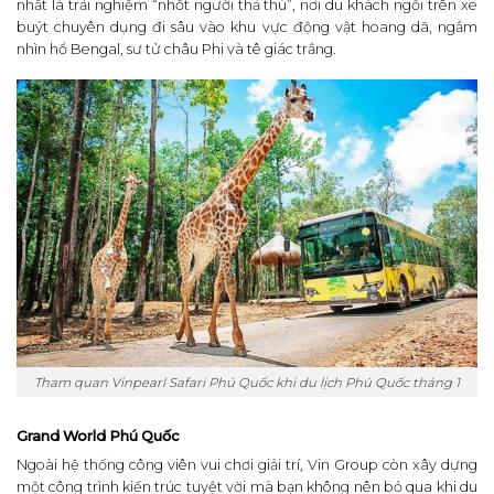
nhất là trải nghiệm “nhốt người thả thú”, nơi du khách ngồi trên xe
buýt chuyên dụng đi sâu vào khu vực động vật hoang dã, ngắm
nhìn hổ Bengal, sư tử châu Phi và tê giác trắng.
Tham quan Vinpearl Safari Phú Quốc khi du lịch Phú Quốc tháng 1
Grand World Phú Quốc
Ngoài hệ thống công viên vui chơi giải trí, Vin Group còn xây dựng
một công trình kiến trúc tuyệt vời mà bạn không nên bỏ qua khi du