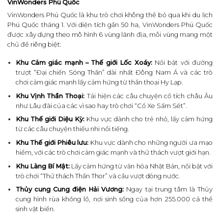
VinWonders Phú Quốc
VinWonders Phú Quốc là khu trò chơi không thể bỏ qua khi du lịch
Phú Quốc tháng 1. Với diện tích gần 50 ha, VinWonders Phú Quốc
được xây dựng theo mô hình 6 vùng lãnh địa, mỗi vùng mang một
chủ đề riêng biệt:
Khu Cảm giác mạnh – Thế giới Lốc Xoáy:
Nổi bật với đường
trượt “Đại chiến Sóng Thần” dài nhất Đông Nam Á và các trò
chơi cảm giác mạnh lấy cảm hứng từ thần thoại Hy Lạp.
Khu Vịnh Thần Thoại:
Tái hiện các câu chuyện cổ tích châu Âu
như Lâu đài của các vì sao hay trò chơi “Cổ Xe Sấm Sét”.
Khu Thế giới Diệu Kỳ:
Khu vực dành cho trẻ nhỏ, lấy cảm hứng
từ các câu chuyện thiếu nhi nổi tiếng.
Khu Thế giới Phiêu lưu:
Khu vực dành cho những người ưa mạo
hiểm, với các trò chơi cảm giác mạnh và thử thách vượt giới hạn.
Khu Làng Bí Mật:
Lấy cảm hứng từ văn hóa Nhật Bản, nổi bật với
trò chơi “Thử thách Thần Thor” và cầu vượt dòng nước.
Thủy cung Cung điện Hải Vương:
Ngay tại trung tâm là Thủy
cung hình rùa khổng lồ, nơi sinh sống của hơn 255.000 cá thể
sinh vật biển.