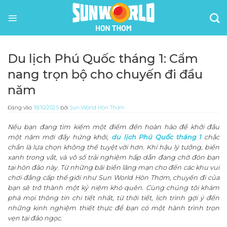
Bỏ
qua
nội
dung
Du lịch Phú Quốc tháng 1: Cẩm
nang trọn bộ cho chuyến đi đầu
năm
Đăng vào
18/10/2025
bởi
Sun World Hòn Thơm
Nếu bạn đang tìm kiếm một điểm đến hoàn hảo để khởi đầu
một năm mới đầy hứng khởi,
du lịch Phú Quốc tháng 1
chắc
chắn là lựa chọn không thể tuyệt vời hơn. Khí hậu lý tưởng, biển
xanh trong vắt, và vô số trải nghiệm hấp dẫn đang chờ đón bạn
tại hòn đảo này. Từ những bãi biển lãng mạn cho đến các khu vui
chơi đẳng cấp thế giới như Sun World Hòn Thơm, chuyến đi của
bạn sẽ trở thành một kỷ niệm khó quên. Cùng chúng tôi khám
phá mọi thông tin chi tiết nhất, từ thời tiết, lịch trình gợi ý đến
những kinh nghiệm thiết thực để bạn có một hành trình trọn
vẹn tại đảo ngọc.