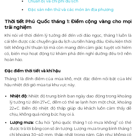
Chuẩn bị và chi phí du lịch
Đặc sản nên thử và các món ăn địa phương
Thời tiết Phú Quốc tháng 1: Điểm cộng vàng cho mọi
trải nghiệm
Khi nói về thời điểm lý tưởng để đến với đảo ngọc, tháng 1 luôn là
cái tên được các chuyên gia du lịch ưu tiên hàng đầu. Điều kiện thời
tiết không chỉ thuận lợi mà còn mang đến cảm giác tuyệt vời hiếm
có, biến mọi hoạt động từ khám phá đến nghỉ dưỡng đều trở nên
hoàn hảo.
Đặc điểm thời tiết và khí hậu
Tháng 1 là đỉnh điểm của mùa khô, một đặc điểm nổi bật của khí
hậu nhiệt đới gió mùa tại khu vực này.
Nhiệt độ:
Nhiệt độ trung bình ban ngày dao động trong khoảng
lý tưởng từ đến 27∘C, đêm có thể se lạnh hơn một chút, khoảng
22∘C. Biên độ nhiệt độ thấp giúp du khách luôn cảm thấy dễ
chịu, không quá nóng bức hay oi ả.
Lượng mưa:
Câu hỏi “phú quốc tháng 1 có mưa không” có thể
được trả lời bằng con số ấn tượng. Lượng mưa trung bình tháng 1
chỉ khoảng 30−40 mm, thấp nhất trong năm. Gần như không có