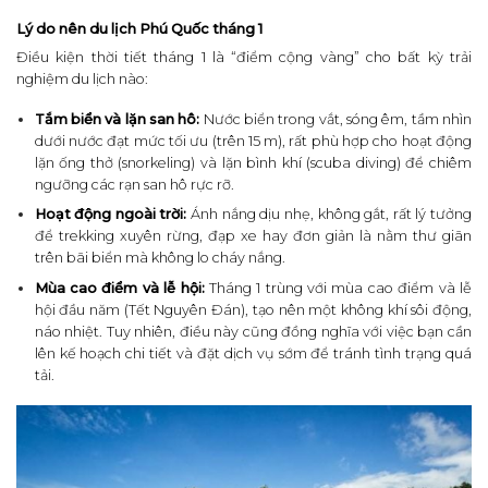
Lý do nên du lịch Phú Quốc tháng 1
Điều kiện thời tiết tháng 1 là “điểm cộng vàng” cho bất kỳ trải
nghiệm du lịch nào:
Tắm biển và lặn san hô:
Nước biển trong vắt, sóng êm, tầm nhìn
dưới nước đạt mức tối ưu (trên 15 m), rất phù hợp cho hoạt động
lặn ống thở (snorkeling) và lặn bình khí (scuba diving) để chiêm
ngưỡng các rạn san hô rực rỡ.
Hoạt động ngoài trời:
Ánh nắng dịu nhẹ, không gắt, rất lý tưởng
để trekking xuyên rừng, đạp xe hay đơn giản là nằm thư giãn
trên bãi biển mà không lo cháy nắng.
Mùa cao điểm và lễ hội:
Tháng 1 trùng với mùa cao điểm và lễ
hội đầu năm (Tết Nguyên Đán), tạo nên một không khí sôi động,
náo nhiệt. Tuy nhiên, điều này cũng đồng nghĩa với việc bạn cần
lên kế hoạch chi tiết và đặt dịch vụ sớm để tránh tình trạng quá
tải.