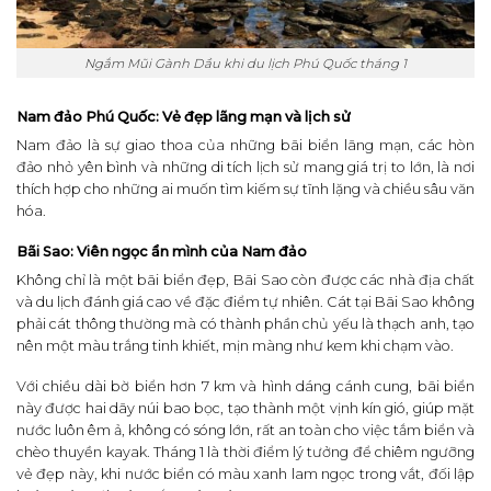
Ngắm Mũi Gành Dầu khi du lịch Phú Quốc tháng 1
Nam đảo Phú Quốc: Vẻ đẹp lãng mạn và lịch sử
Nam đảo là sự giao thoa của những bãi biển lãng mạn, các hòn
đảo nhỏ yên bình và những di tích lịch sử mang giá trị to lớn, là nơi
thích hợp cho những ai muốn tìm kiếm sự tĩnh lặng và chiều sâu văn
hóa.
Bãi Sao: Viên ngọc ẩn mình của Nam đảo
Không chỉ là một bãi biển đẹp, Bãi Sao còn được các nhà địa chất
và du lịch đánh giá cao về đặc điểm tự nhiên. Cát tại Bãi Sao không
phải cát thông thường mà có thành phần chủ yếu là thạch anh, tạo
nên một màu trắng tinh khiết, mịn màng như kem khi chạm vào.
Với chiều dài bờ biển hơn 7 km và hình dáng cánh cung, bãi biển
này được hai dãy núi bao bọc, tạo thành một vịnh kín gió, giúp mặt
nước luôn êm ả, không có sóng lớn, rất an toàn cho việc tắm biển và
chèo thuyền kayak. Tháng 1 là thời điểm lý tưởng để chiêm ngưỡng
vẻ đẹp này, khi nước biển có màu xanh lam ngọc trong vắt, đối lập