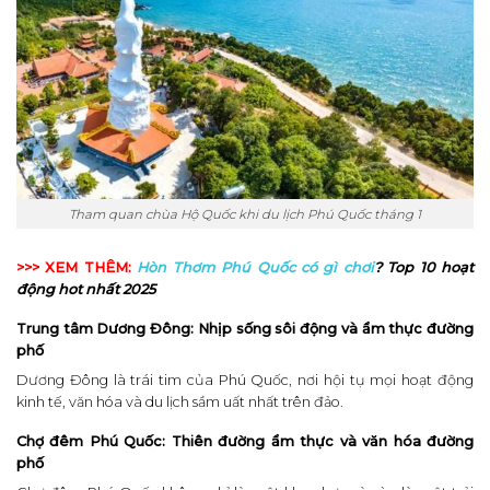
Tham quan chùa Hộ Quốc khi du lịch Phú Quốc tháng 1
>>> XEM THÊM:
Hòn Thơm Phú Quốc có gì chơi
? Top 10 hoạt
động hot nhất 2025
Trung tâm Dương Đông: Nhịp sống sôi động và ẩm thực đường
phố
Dương Đông là trái tim của Phú Quốc, nơi hội tụ mọi hoạt động
kinh tế, văn hóa và du lịch sầm uất nhất trên đảo.
Chợ đêm Phú Quốc: Thiên đường ẩm thực và văn hóa đường
phố