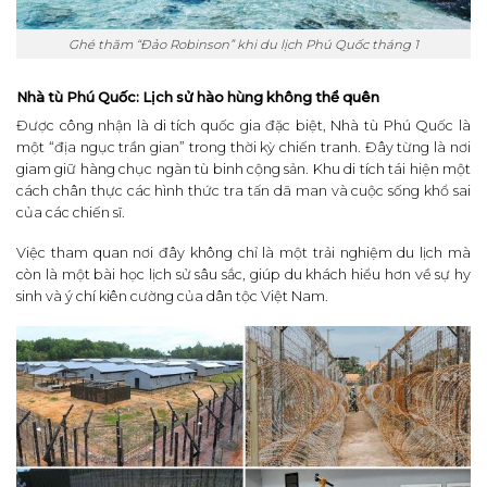
Ghé thăm “Đảo Robinson” khi du lịch Phú Quốc tháng 1
Nhà tù Phú Quốc: Lịch sử hào hùng không thể quên
Được công nhận là di tích quốc gia đặc biệt, Nhà tù Phú Quốc là
một “địa ngục trần gian” trong thời kỳ chiến tranh. Đây từng là nơi
giam giữ hàng chục ngàn tù binh cộng sản. Khu di tích tái hiện một
cách chân thực các hình thức tra tấn dã man và cuộc sống khổ sai
của các chiến sĩ.
Việc tham quan nơi đây không chỉ là một trải nghiệm du lịch mà
còn là một bài học lịch sử sâu sắc, giúp du khách hiểu hơn về sự hy
sinh và ý chí kiên cường của dân tộc Việt Nam.