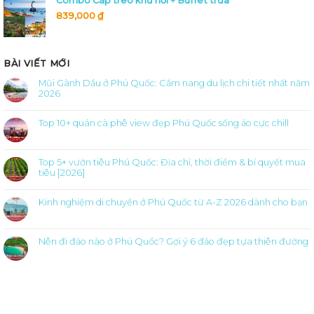
Combo Cáp treo khứ hồi + Buffet trưa
839,000
₫
BÀI VIẾT MỚI
Mũi Gành Dầu ở Phú Quốc: Cẩm nang du lịch chi tiết nhất năm
2026
Không
có
bình
Top 10+ quán cà phê view đẹp Phú Quốc sống ảo cực chill
luận
ở
Không
Mũi
có
Gành
bình
Dầu
luận
ở
Top 5+ vườn tiêu Phú Quốc: Địa chỉ, thời điểm & bí quyết mua
ở
Phú
Top
tiêu [2026]
Quốc:
10+
Cẩm
quán
Không
nang
cà
có
du
phê
bình
Kinh nghiệm di chuyển ở Phú Quốc từ A-Z 2026 dành cho bạn
lịch
view
luận
chi
đẹp
ở
Không
tiết
Phú
Top
có
nhất
Quốc
5+
bình
năm
sống
vườn
luận
2026
ảo
tiêu
Nên đi đảo nào ở Phú Quốc? Gợi ý 6 đảo đẹp tựa thiên đường
ở
cực
Phú
Kinh
chill
Không
Quốc:
nghiệm
có
Địa
di
bình
chỉ,
chuyển
luận
thời
ở
ở
điểm
Phú
Nên
&
Quốc
đi
bí
từ
đảo
quyết
A-
nào
mua
Z