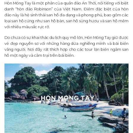
Hòn Móng Tay là một phần của quần đảo An Thới, nổi tiếng với biệt
danh “hòn đảo Robinson” của Việt Nam. Điểm đặc biệt của hòn
đảo này là hệ sinh thái san hô đa dạng và phong phú, bao gồm các
loại san hô cứng như san hô bàn, san hô sừng hươu và san hô mềm
với nhiều màu sắc rực rỡ.
Do chưa có sự khai thác du lịch quy mô lớn, Hòn Móng Tay giữ được
vẻ đẹp nguyên sơ với những hàng dừa nghiêng mình và bãi biển
vắng người. Nơi đây rất thích hợp cho các tour lặn biển ngắm san
hô một ngày và cắm trại trên bãi biển.