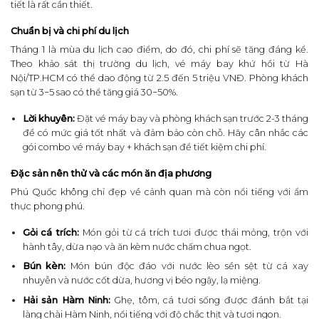
tiết là rất cần thiết.
Chuẩn bị và chi phí du lịch
Tháng 1 là mùa du lịch cao điểm, do đó, chi phí sẽ tăng đáng kể.
Theo khảo sát thị trường du lịch, vé máy bay khứ hồi từ Hà
Nội/TP.HCM có thể dao động từ 2.5 đến 5 triệu VNĐ. Phòng khách
sạn từ 3−5 sao có thể tăng giá 30−50%.
Lời khuyên:
Đặt vé máy bay và phòng khách sạn trước 2-3 tháng
để có mức giá tốt nhất và đảm bảo còn chỗ. Hãy cân nhắc các
gói combo vé máy bay + khách sạn để tiết kiệm chi phí.
Đặc sản nên thử và các món ăn địa phương
Phú Quốc không chỉ đẹp về cảnh quan mà còn nổi tiếng với ẩm
thực phong phú.
Gỏi cá trích:
Món gỏi từ cá trích tươi được thái mỏng, trộn với
hành tây, dừa nạo và ăn kèm nước chấm chua ngọt.
Bún kèn:
Món bún độc đáo với nước lèo sền sệt từ cá xay
nhuyễn và nước cốt dừa, hương vị béo ngậy, lạ miệng.
Hải sản Hàm Ninh:
Ghẹ, tôm, cá tươi sống được đánh bắt tại
làng chài Hàm Ninh, nổi tiếng với độ chắc thịt và tươi ngon.