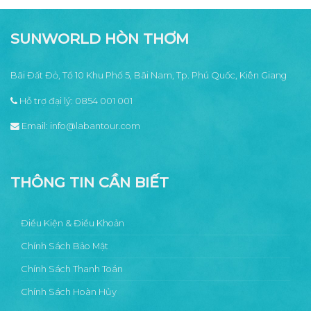
ở
tiêu
2026
Phú
[2026]
dành
Quốc?
cho
Gợi
bạn
ý
SUNWORLD HÒN THƠM
6
đảo
đẹp
tựa
thiên
đường
Bãi Đất Đỏ, Tổ 10 Khu Phố 5, Bãi Nam, Tp. Phú Quốc, Kiên Giang
Hỗ trợ đại lý:
0854 001 001
Email:
info@labantour.com
THÔNG TIN CẦN BIẾT
Điều Kiện & Điều Khoản
Chính Sách Bảo Mật
Chính Sách Thanh Toán
Chính Sách Hoàn Hủy