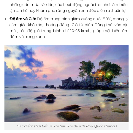
những cơn mưa rào lớn, các hoạt động ngoài trời như tắm biển,
lặn san hô hay khám phá rừng nguyên sinh đều diễn ra thuận lợi.
Độ ẩm và Gió:
Độ ẩm trung bình giảm xuống dưới 80%, mang lại
cảm giác khô ráo, thoáng đãng. Gió từ biển Đông thổi vào dịu
mát, tốc độ gió trung bình chỉ 10−15 km/h, giúp mặt biển êm
đềm và trong xanh.
Đặc điểm thời tiết và khí hậu khi du lịch Phú Quốc tháng 1